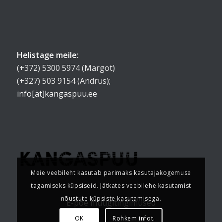
Helistage meile:
(+372) 5300 5974 (Margot)
(+327) 503 9154 (Andrus);
info[ät]kangaspuu.ee
Meie veebileht kasutab parimaks kasutajakogemuse
tagamiseks küpsiseid. Jätkates veebilehe kasutamist
nõustute küpsiste kasutamisega.
E-poe müügitingimused
OK
Rohkem infot.