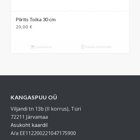
Piirits Toika 30 cm
20,00
€
Lisa korvi
Vaata lähemalt
KANGASPUU OÜ
Viljandi tn 13b (II korrus), Türi
72211 Järvamaa
Asukoht kaardil
A/a EE112200221047175900