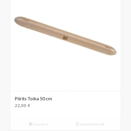
Piirits Toika 50 cm
22,00
€
Lisa korvi
Vaata lähemalt