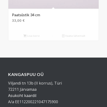
Paatsüstik 34 cm
33,00
€
Lisa korvi
Vaata lähemalt
KANGASPUU OÜ
Viljandi tn 13b (II korrus), Türi
72211 Järvamaa
Asukoht kaardil
A/a EE112200221047175900