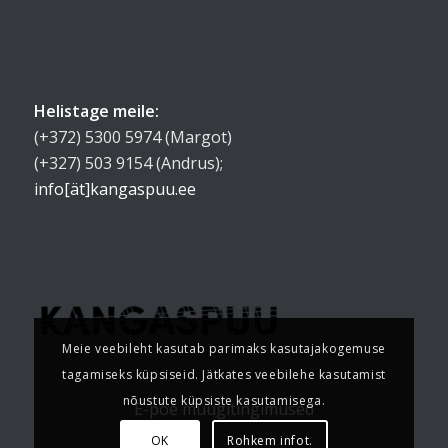
Helistage meile:
(+372) 5300 5974 (Margot)
(+327) 503 9154 (Andrus);
info[ät]kangaspuu.ee
Meie veebileht kasutab parimaks kasutajakogemuse
tagamiseks küpsiseid. Jätkates veebilehe kasutamist
nõustute küpsiste kasutamisega.
E-poe müügitingimused
OK
Rohkem infot.