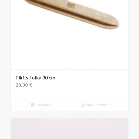
Piirits Toika 30 cm
20,00
€
Lisa korvi
Vaata lähemalt