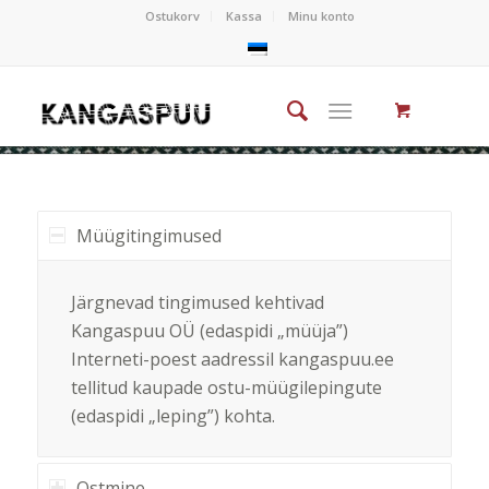
Ostukorv
Kassa
Minu konto
Müügitingimused
Järgnevad tingimused kehtivad
Kangaspuu OÜ (edaspidi „müüja”)
Interneti-poest aadressil kangaspuu.ee
tellitud kaupade ostu-müügilepingute
(edaspidi „leping”) kohta.
Ostmine