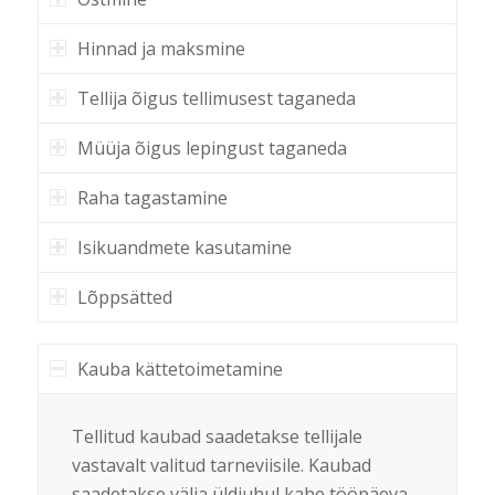
Hinnad ja maksmine
Tellija õigus tellimusest taganeda
Müüja õigus lepingust taganeda
Raha tagastamine
Isikuandmete kasutamine
Lõppsätted
Kauba kättetoimetamine
Tellitud kaubad saadetakse tellijale
vastavalt valitud tarneviisile. Kaubad
saadetakse välja üldjuhul kahe tööpäeva