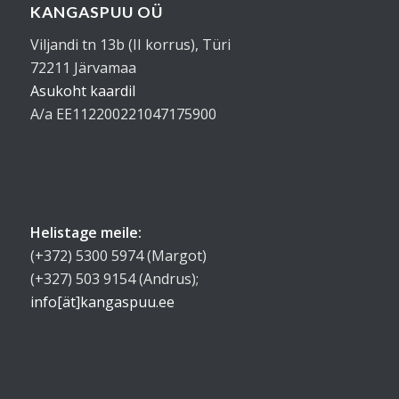
KANGASPUU OÜ
Viljandi tn 13b (II korrus), Türi
72211 Järvamaa
Asukoht kaardil
A/a EE112200221047175900
Helistage meile:
(+372) 5300 5974 (Margot)
(+327) 503 9154 (Andrus);
info[ät]kangaspuu.ee