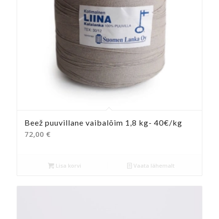
Beež puuvillane vaibalõim 1,8 kg- 40€/kg
72,00
€
Lisa korvi
Vaata lähemalt