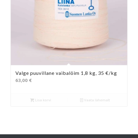
Valge puuvillane vaibalõim 1,8 kg, 35 €/kg
63,00
€
Lisa korvi
Vaata lähemalt