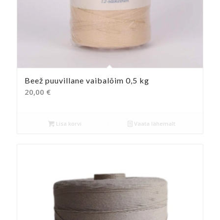
Beež puuvillane vaibalõim 0,5 kg
20,00
€
Lisa korvi
Vaata lähemalt