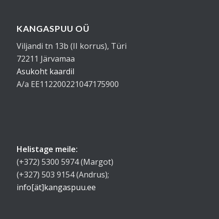
KANGASPUU OÜ
Viljandi tn 13b (II korrus), Türi
72211 Järvamaa
Asukoht kaardil
A/a EE112200221047175900
Helistage meile:
(+372) 5300 5974 (Margot)
(+327) 503 9154 (Andrus);
info[ät]kangaspuu.ee