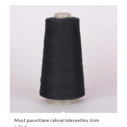
Must puuvillane rahvariideseeliku lõim
7,70
€