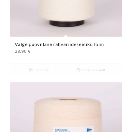
Valge puuvillane rahvariideseeliku lõim
28,90
€
Loe edasi
Vaata lähemalt