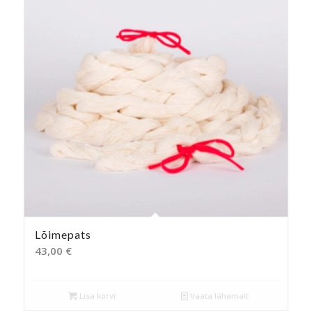
Lõimepats
43,00
€
Lisa korvi
Vaata lähemalt