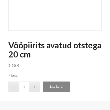
Vööpiirits avatud otstega
20 cm
5,50
€
7 laos
Lisa korvi