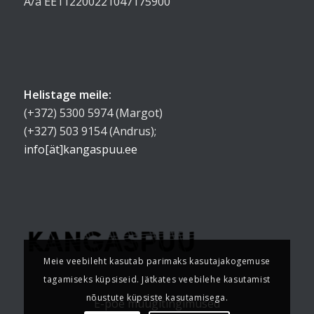
A/a EE112200221047175900
Helistage meile:
(+372) 5300 5974 (Margot)
(+327) 503 9154 (Andrus);
info[ät]kangaspuu.ee
Meie veebileht kasutab parimaks kasutajakogemuse
tagamiseks küpsiseid. Jätkates veebilehe kasutamist
nõustute küpsiste kasutamisega.
E-poe müügitingimused