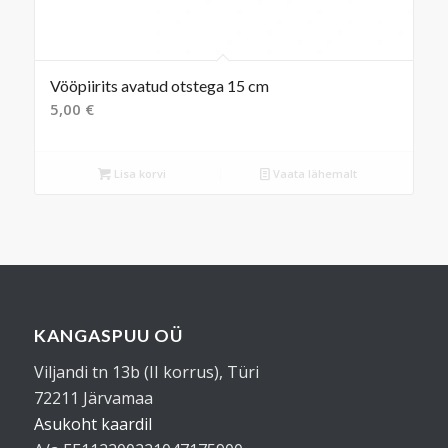
Vööpiirits avatud otstega 15 cm
5,00
€
Lisa korvi
Vaata lähemalt
KANGASPUU OÜ
Viljandi tn 13b (II korrus), Türi
72211 Järvamaa
Asukoht kaardil