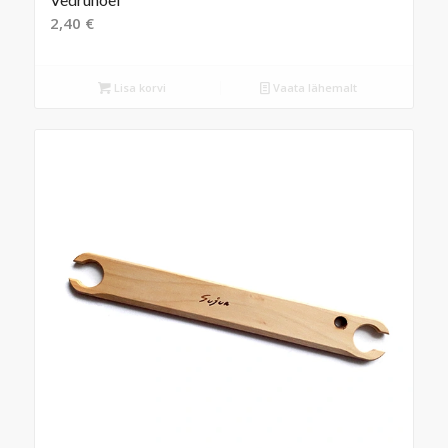
2,40
€
Lisa korvi
Vaata lähemalt