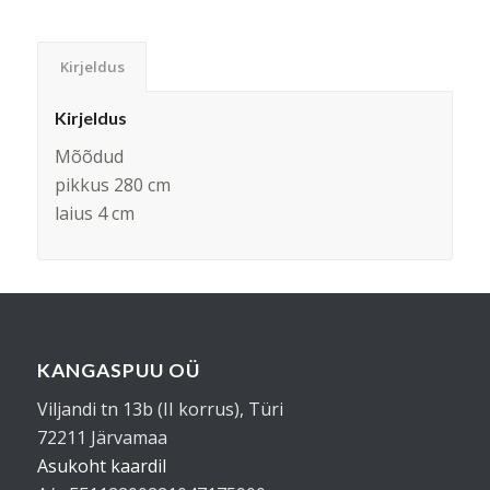
Kirjeldus
Kirjeldus
Mõõdud
pikkus 280 cm
laius 4 cm
KANGASPUU OÜ
Viljandi tn 13b (II korrus), Türi
72211 Järvamaa
Asukoht kaardil