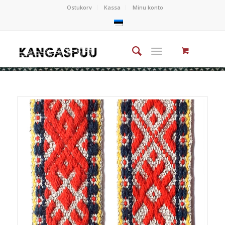
Ostukorv
Kassa
Minu konto