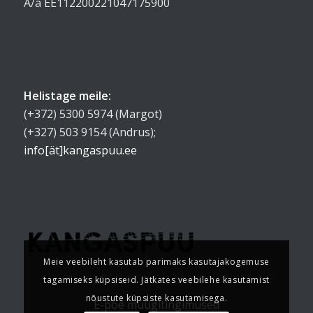
A/a EE112200221047175900
Helistage meile:
(+372) 5300 5974 (Margot)
(+327) 503 9154 (Andrus);
info[ät]kangaspuu.ee
Meie veebileht kasutab parimaks kasutajakogemuse
tagamiseks küpsiseid. Jätkates veebilehe kasutamist
nõustute küpsiste kasutamisega.
E-poe müügitingimused