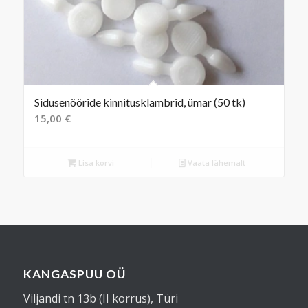
Sidusenööride kinnitusklambrid, ümar (50 tk)
15,00
€
Lisa korvi
Vaata lähemalt
KANGASPUU OÜ
Viljandi tn 13b (II korrus), Türi