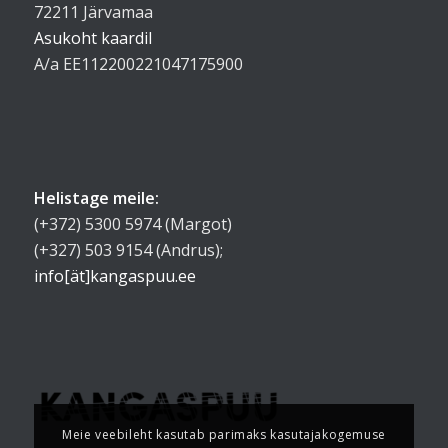
72211 Järvamaa
Asukoht kaardil
A/a EE112200221047175900
Helistage meile:
(+372) 5300 5974 (Margot)
(+327) 503 9154 (Andrus);
info[ät]kangaspuu.ee
Meie veebileht kasutab parimaks kasutajakogemuse