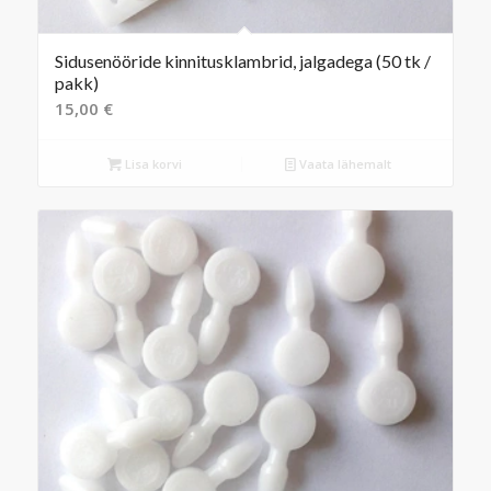
Sidusenööride kinnitusklambrid, jalgadega (50 tk /
pakk)
15,00
€
Lisa korvi
Vaata lähemalt