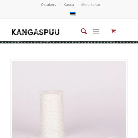
Ostukorv
Kassa
Minu konto