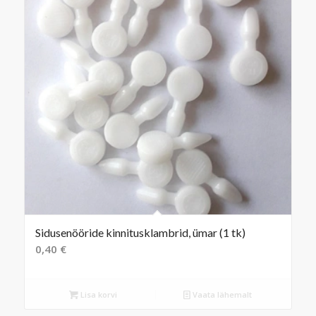
Sidusenööride kinnitusklambrid, ümar (1 tk)
0,40
€
Lisa korvi
Vaata lähemalt