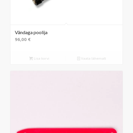
Vändaga poolija
96,00
€
Lisa korvi
Vaata lähemalt