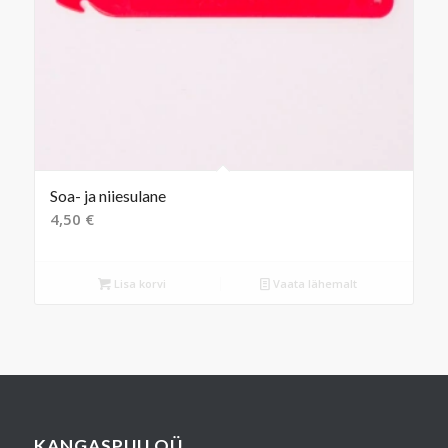
Soa- ja niiesulane
4,50
€
Lisa korvi
Vaata lähemalt
KANGASPUU OÜ