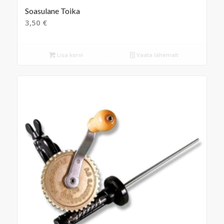
Soasulane Toika
3,50
€
Lisa korvi
Vaata lähemalt