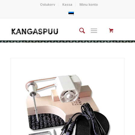
Ostukorv
Kassa
Minu konto