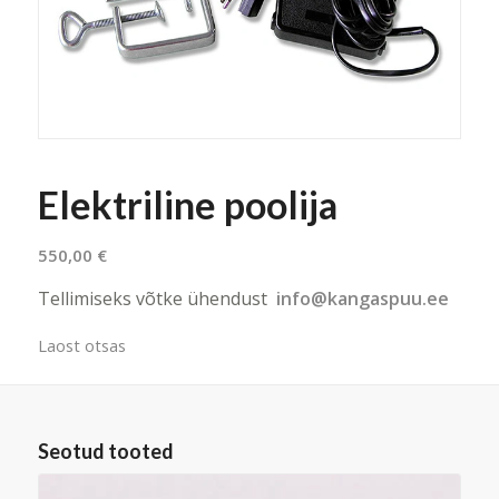
Elektriline poolija
550,00
€
Tellimiseks võtke ühendust
info@kangaspuu.ee
Laost otsas
Seotud tooted