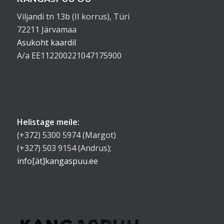
Viljandi tn 13b (II korrus), Türi
72211 Järvamaa
Asukoht kaardil
A/a EE112200221047175900
Helistage meile:
(+372) 5300 5974 (Margot)
(+327) 503 9154 (Andrus);
info[ät]kangaspuu.ee