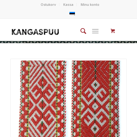
Ostukorv
Kassa
Minu konto