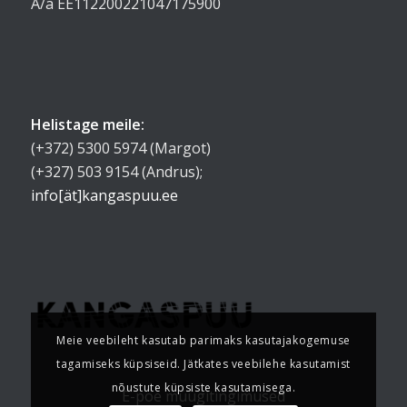
A/a EE112200221047175900
Helistage meile:
(+372) 5300 5974 (Margot)
(+327) 503 9154 (Andrus);
info[ät]kangaspuu.ee
Meie veebileht kasutab parimaks kasutajakogemuse
tagamiseks küpsiseid. Jätkates veebilehe kasutamist
nõustute küpsiste kasutamisega.
E-poe müügitingimused